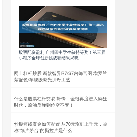
股票配资盈利 广州四中学生获特等奖！第三届
小程序全球创新挑战赛结果揭晓
网上杠杆炒股 新款智界R7/S7内饰官图 增罗兰
紫配色/车规级凝光贝母工艺
什么是股票杠杆交易 轩锋—金银再度进入疯狂
时代，原油反弹到位空不变！
炒股短线资金如何配置 从70元涨到上千元，被
称“纸片茅台”的撕拉片是什么