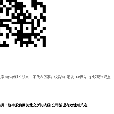
文章为作者独立观点，不代表股票在线咨询_配资168网站_炒股配资观点
亲属！锐牛股份回复北交所问询函 公司治理有效性引关注