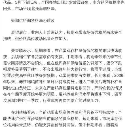
代品。5月下旬以来，全国多地出现走货放缓迹象，南方销区价格率先
回落，市场呈现北强南弱格局。
短期供给偏紧格局恐难改
展望后市，业内人士普遍认为，短期鸡蛋市场偏强格局尚未完全
扭转，但价格高位波动风险正在加大。
关壹麟表示，短期来看，在产蛋鸡存栏量偏低的格局难以快速改
变，后续端午节备货需求仍有支撑。中期来看，梅雨季带来的季节性
需求回落情况不会消失，但在低库存和供给偏紧的背景下，蛋价下跌
幅度将显著弱于往年，不会出现往年的大跌行情。梅雨季过后，市场
将逐步交易中秋旺季备货预期，鸡蛋需求仍有支撑。长期来看，2026
年以来，养殖端鸡苗补栏量环比持续提升，进入二季度后鸡苗补栏量
同比也由负转正，未来在产蛋鸡存栏量将逐步回升，产能恢复的情况
在今年四季度开始将更为明显，蛋鸡养殖利润水平将逐步下滑，四季
度后期到明年一季度，行业或将再度面临产能过剩压力。
在刘倩楠看来，当前鸡蛋市场高位养殖利润具备不可持续性，产
能快速扩张将逐步缓解当前偏紧的供应格局。短期来看，市场库存低
位格局尚未扭转，仍能支撑蛋价维持高位。但中长期来看，随着延