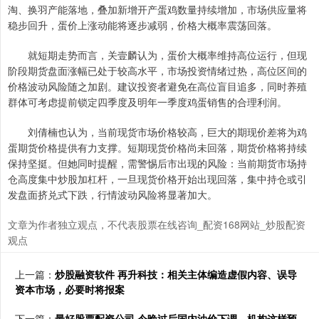
淘、换羽产能落地，叠加新增开产蛋鸡数量持续增加，市场供应量将
稳步回升，蛋价上涨动能将逐步减弱，价格大概率震荡回落。
就短期走势而言，关壹麟认为，蛋价大概率维持高位运行，但现
阶段期货盘面涨幅已处于较高水平，市场投资情绪过热，高位区间的
价格波动风险随之加剧。建议投资者避免在高位盲目追多，同时养殖
群体可考虑提前锁定四季度及明年一季度鸡蛋销售的合理利润。
刘倩楠也认为，当前现货市场价格较高，巨大的期现价差将为鸡
蛋期货价格提供有力支撑。短期现货价格尚未回落，期货价格将持续
保持坚挺。但她同时提醒，需警惕后市出现的风险：当前期货市场持
仓高度集中炒股加杠杆，一旦现货价格开始出现回落，集中持仓或引
发盘面挤兑式下跌，行情波动风险将显著加大。
文章为作者独立观点，不代表股票在线咨询_配资168网站_炒股配资
观点
上一篇：
炒股融资软件 再升科技：相关主体编造虚假内容、误导
资本市场，必要时将报案
下一篇：
最好股票配资公司 今晚过后国内油价下调，机构这样预