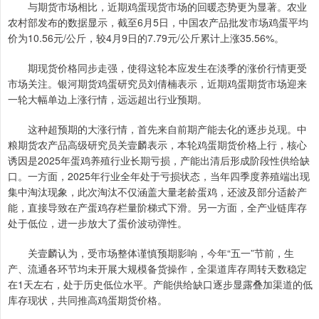
与期货市场相比，近期鸡蛋现货市场的回暖态势更为显著。农业
农村部发布的数据显示，截至6月5日，中国农产品批发市场鸡蛋平均
价为10.56元/公斤，较4月9日的7.79元/公斤累计上涨35.56%。
期现货价格同步走强，使得这轮本应发生在淡季的涨价行情更受
市场关注。银河期货鸡蛋研究员刘倩楠表示，近期鸡蛋期货市场迎来
一轮大幅单边上涨行情，远远超出行业预期。
这种超预期的大涨行情，首先来自前期产能去化的逐步兑现。中
粮期货农产品高级研究员关壹麟表示，本轮鸡蛋期货价格上行，核心
诱因是2025年蛋鸡养殖行业长期亏损，产能出清后形成阶段性供给缺
口。一方面，2025年行业全年处于亏损状态，当年四季度养殖端出现
集中淘汰现象，此次淘汰不仅涵盖大量老龄蛋鸡，还波及部分适龄产
能，直接导致在产蛋鸡存栏量阶梯式下滑。另一方面，全产业链库存
处于低位，进一步放大了蛋价波动弹性。
关壹麟认为，受市场整体谨慎预期影响，今年“五一”节前，生
产、流通各环节均未开展大规模备货操作，全渠道库存周转天数稳定
在1天左右，处于历史低位水平。产能供给缺口逐步显露叠加渠道的低
库存现状，共同推高鸡蛋期货价格。