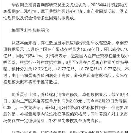
华西期货投资咨询部研究员王文龙也认为，2026年4月初启动的
鸡蛋期货上涨行情，属于典型的强趋势行情，由产业周期反转、季节
性规律以及资金情绪多重因素共振促成。
梅雨季利空影响弱化
从基本面来看，存栏数据显示供应端出现边际收缩迹象。卓创资
讯数据显示，5月份全国在产蛋鸡存栏量为12.79亿只，环比减少0.16
亿只，同比下降4.1%。刘倩楠表示，近期国内在产蛋鸡存栏量出现小
幅回落。根据行业补栏数据推算，6月至9月在产蛋鸡存栏量将维持平
稳，预计分别为12.76亿只、12.77亿只、12.78亿只和12.77亿只。不
过，由于当前蛋鸡养殖利润处于高位，养殖户延淘意愿强烈，实际存
栏规模大概率将高于推算数据。
随着蛋价上涨，养殖端利润快速修复。卓创数据显示，截至6月4
日，国内主产区鸡蛋养殖单斤利润为2.03元，而今年2月23日为亏损
0.39元。王文龙表示，养殖利润好转带动补栏积极性回升。但需要注
意的是，补栏量短期内较难改变供应偏紧格局，同时养殖户对未来市
场仍存在一定谨慎情绪，补栏量尚未恢复至历史高位。
从需求端来看，按照往年规律，5月中下旬到6月的梅雨季往往是