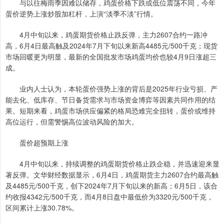
与以往梅雨季因难以储存，鸡蛋价格下跌或低位震荡不同，今年
蛋价逆势上涨炒股加杠杆，上演“淡季不淡”行情。
4月中旬以来，鸡蛋期货价格止跌反弹，主力2607合约一路冲
高，6月4日最高触及2024年7月下旬以来新高4485元/500千克；现货
市场回暖更为明显，最新的全国批发市场鸡蛋均价也较4月9日涨超三
成。
业内人士认为，本轮蛋价强势上涨的背后是2025年行业亏损、产
能去化、低库存、节日备货需求与市场资金博弈等因素共同作用的结
果。短期来看，鸡蛋市场供应偏紧的格局恐难完全扭转，蛋价或维持
高位运行，但需警惕高位波动风险的加大。
蛋价超预期上涨
4月中旬以来，持续调整的鸡蛋期货价格止跌企稳，并迅速迎来显
著反弹。文华财经数据显示，6月4日，鸡蛋期货主力2607合约最高触
及4485元/500千克，创下2024年7月下旬以来的新高；6月5日，该合
约收报4342元/500千克，而4月8日盘中最低价为3320元/500千克，
区间累计上涨30.78%。