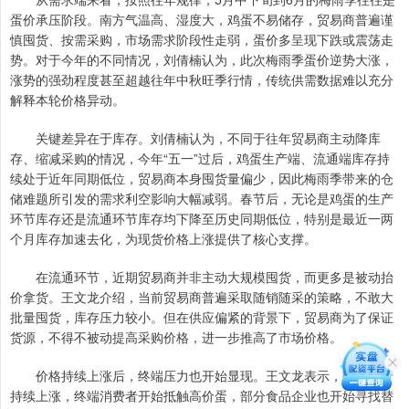
蛋价承压阶段。南方气温高、湿度大，鸡蛋不易储存，贸易商普遍谨
慎囤货、按需采购，市场需求阶段性走弱，蛋价多呈现下跌或震荡走
势。对于今年的不同情况，刘倩楠认为，此次梅雨季蛋价逆势大涨，
涨势的强劲程度甚至超越往年中秋旺季行情，传统供需数据难以充分
解释本轮价格异动。
关键差异在于库存。刘倩楠认为，不同于往年贸易商主动降库
存、缩减采购的情况，今年“五一”过后，鸡蛋生产端、流通端库存持
续处于近年同期低位，贸易商本身囤货量偏少，因此梅雨季带来的仓
储难题所引发的需求利空影响大幅减弱。春节后，无论是鸡蛋的生产
环节库存还是流通环节库存均下降至历史同期低位，特别是最近一两
个月库存加速去化，为现货价格上涨提供了核心支撑。
在流通环节，近期贸易商并非主动大规模囤货，而更多是被动抬
价拿货。王文龙介绍，当前贸易商普遍采取随销随采的策略，不敢大
批量囤货，库存压力较小。但在供应偏紧的背景下，贸易商为了保证
货源，不得不被动提高采购价格，进一步推高了市场价格。
价格持续上涨后，终端压力也开始显现。王文龙表示，随着蛋价
持续上涨，终端消费者开始抵触高价蛋，部分食品企业也开始寻找替