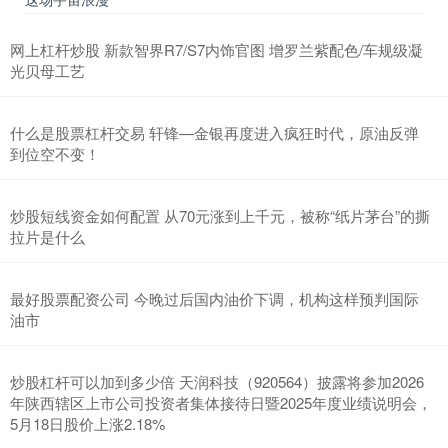
网上杠杆炒股 新款智界R7/S7内饰官图 增罗兰紫配色/车规级凝
光贝母工艺
什么是股票杠杆交易 轩锋—金银再度进入疯狂时代，原油反弹
到位空不变！
炒股短线资金如何配置 从70元涨到上千元，被称“纸片茅台”的撕
拉片是什么
最好股票配资公司 今晚过后国内油价下调，机构这样预判国际
油市
炒股杠杆可以加到多少倍 天润科技（920564）披露将参加2026
年陕西辖区上市公司投资者集体接待日暨2025年度业绩说明会，
5月18日股价上涨2.18%