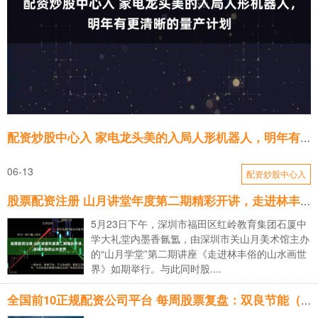
配资炒股中心入 家电龙头美的入局人形机器人，明年有更清晰的量产计划
06-13
配资炒股中心入
股票配资注册 山月讲堂年度第二期精彩开讲，走进林丰俗的山水世界
5月23日下午，深圳市福田区红岭教育集团石厦中
学大礼堂内墨香氤氲，由深圳市关山月美术馆主办
的“山月学堂”第二期讲座《走进林丰俗的山水画世
界》如期举行。与此同时股....
全国前10正规配资公司平台 每周股票复盘：双良节能（600481）龙虎榜上榜且信用等级下调