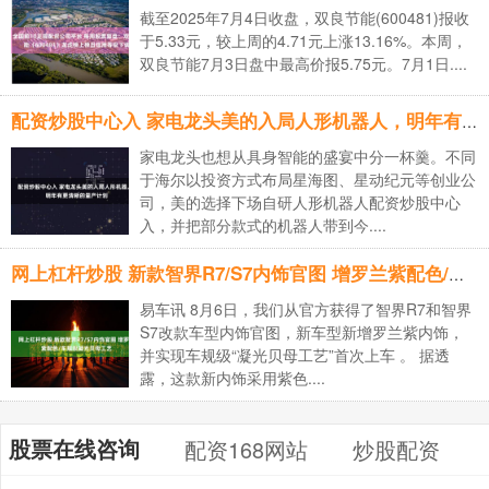
截至2025年7月4日收盘，双良节能(600481)报收
于5.33元，较上周的4.71元上涨13.16%。本周，
双良节能7月3日盘中最高价报5.75元。7月1日....
配资炒股中心入 家电龙头美的入局人形机器人，明年有更清晰的量产计划
家电龙头也想从具身智能的盛宴中分一杯羹。不同
于海尔以投资方式布局星海图、星动纪元等创业公
司，美的选择下场自研人形机器人配资炒股中心
入，并把部分款式的机器人带到今....
网上杠杆炒股 新款智界R7/S7内饰官图 增罗兰紫配色/车规级凝光贝母工艺
易车讯 8月6日，我们从官方获得了智界R7和智界
S7改款车型内饰官图，新车型新增罗兰紫内饰，
并实现车规级“凝光贝母工艺”首次上车 。 据透
露，这款新内饰采用紫色....
股票在线咨询
配资168网站
炒股配资