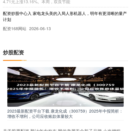
4.71元上涨13.16%。本周，双良节能
配资炒股中心入 家电龙头美的入局人形机器人，明年有更清晰的量产
计划
配资168网站
2026-06-13
家电龙头也想从具身智能的盛宴中分一杯羹。不同于海尔以投资方式
布局星海图、星动纪元等创业公司，美的选择下场自研人形机器人配
炒股配资
网上杠杆炒股 新款智界R7/S7内饰官图 增罗兰紫配色/车规级凝光贝
母工艺
股票在线咨询
2026-06-16
易车讯 8月6日，我们从官方获得了智界R7和智界S7改款车型内饰官
图，新车型新增罗兰紫内饰，并实现车规级“凝光贝母工艺”
配资平台是实盘吗 本周A股市场涨跌榜：三大指数集体反弹，科技板
块强势领跑
配资168网站
2026-06-26
2023最新配资平台下载 康龙化成（300759）2025年中报简析：
增收不增利，公司应收账款体量较大
本周(11月24日至11月28日)，A股三大指数均迎来反弹。截至周五收
盘，上证指数累计上涨1.4%，深证成指累计上涨3.
关于股票配资 预计年内发布 网传隶属于全新子品牌 小米增程