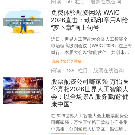
阅读：
50
栏目：
股票在线咨询
免费体验配资网站 WAIC
2026直击：动码印章用AI给
“萝卜章”画上句号
近日，世界人工智能大会暨人工智能全
球治理高级别会议（WAIC 2026）在上海
举行。本届大会以“智能伙伴，共创未来”
为主题，标志着AI正从技术探索全面转向
免费体验配资网站
实体产....
阅读：
138
栏目：
股票在线咨询
股票配资公司哪家强 万怡医
学亮相2026世界人工智能大
会：以全场景AI服务赋能“健
康中国”
在2026世界人工智能大会上股票配资公
司哪家强，万怡医学携三款核心产品集
中亮相，分别聚焦人机交互、循证研究