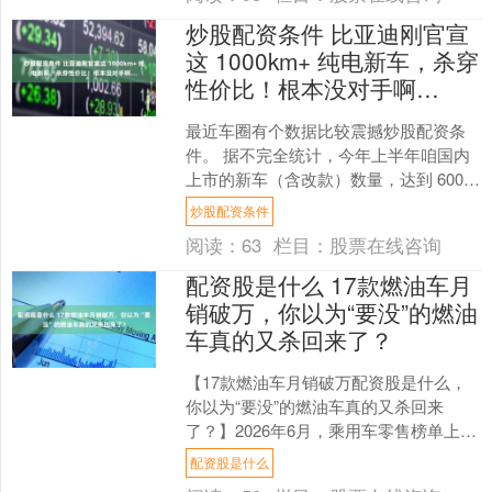
炒股配资条件 比亚迪刚官宣
这 1000km+ 纯电新车，杀穿
性价比！根本没对手啊…
最近车圈有个数据比较震撼炒股配资条
件。 据不完全统计，今年上半年咱国内
上市的新车（含改款）数量，达到 600
多台。 也就是说，差不多每天都有 3 款
炒股配资条件
新车上线。....
阅读：
63
栏目：
股票在线咨询
配资股是什么 17款燃油车月
销破万，你以为“要没”的燃油
车真的又杀回来了？
【17款燃油车月销破万配资股是什么，
你以为“要没”的燃油车真的又杀回来
了？】2026年6月，乘用车零售榜单上演
了一场极具反差的“燃油车回马枪”。乘联
配资股是什么
分会数据显示....