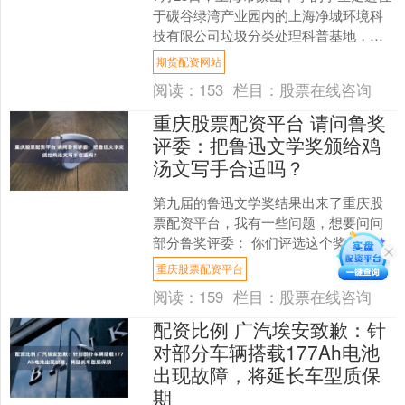
于碳谷绿湾产业园内的上海净城环境科
技有限公司垃圾分类处理科普基地，开
展暑期研学活动，聚焦湿垃圾处置中的
期货配资网站
环保工艺与技术原理，....
阅读：
153
栏目：
股票在线咨询
重庆股票配资平台 请问鲁奖
评委：把鲁迅文学奖颁给鸡
汤文写手合适吗？
第九届的鲁迅文学奖结果出来了重庆股
票配资平台，我有一些问题，想要问问
部分鲁奖评委： 你们评选这个奖是为了
例行公事，还是真的觉得这些作者身上
重庆股票配资平台
具备鲁迅精神？ 你们身....
阅读：
159
栏目：
股票在线咨询
配资比例 广汽埃安致歉：针
对部分车辆搭载177Ah电池
出现故障，将延长车型质保
期