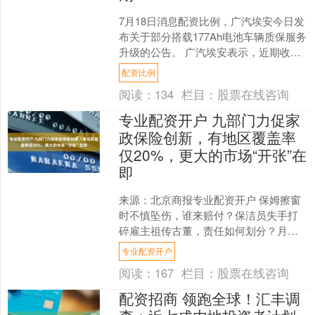
7月18日消息配资比例，广汽埃安今日发
布关于部分搭载177Ah电池车辆质保服务
升级的公告。 广汽埃安表示，近期收到
行驶里程超过15万公里的AIONS部分用
配资比例
户反馈....
阅读：
134
栏目：
股票在线咨询
专业配资开户 九部门力促家
政保险创新，有地区覆盖率
仅20%，更大的市场“开张”在
即
来源：北京商报专业配资开户 保姆擦窗
时不慎坠伤，谁来赔付？保洁员失手打
碎雇主祖传古董，责任如何划分？月嫂
突发急病倒在雇主家中，医疗费该由谁
专业配资开户
出？这些场景在家政服务....
阅读：
167
栏目：
股票在线咨询
配资招商 领跑全球！汇丰调