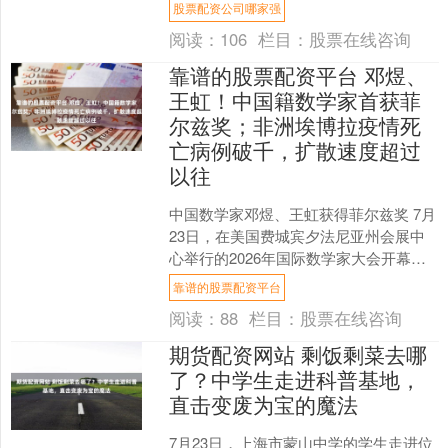
与患者全生命周期管理三大场景，全面
股票配资公司哪家强
展示其在医疗AI领域....
阅读：
106
栏目：
股票在线咨询
靠谱的股票配资平台 邓煜、
王虹！中国籍数学家首获菲
尔兹奖；非洲埃博拉疫情死
亡病例破千，扩散速度超过
以往
中国数学家邓煜、王虹获得菲尔兹奖 7月
23日，在美国费城宾夕法尼亚州会展中
心举行的2026年国际数学家大会开幕式
上，中国籍数学家邓煜、王虹获得菲尔
靠谱的股票配资平台
兹奖。这是中国....
阅读：
88
栏目：
股票在线咨询
期货配资网站 剩饭剩菜去哪
了？中学生走进科普基地，
直击变废为宝的魔法
7月23日，上海市蒙山中学的学生走进位