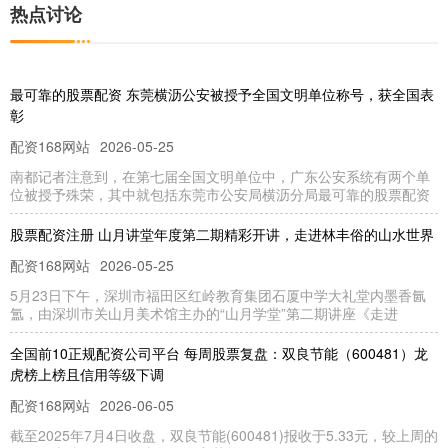
热点讨论
最可靠的股票配资 东莞横沥公安被授予全国文明单位称号，获全国表
彰
配资168网站
2026-05-25
南都记者注意到，在第七届全国文明单位中，广东公安系统有两个单
位被授予殊荣，其中就包括东莞市公安局横沥分局最可靠的股票配资
股票配资注册 山月讲堂年度第二期精彩开讲，走进林丰俗的山水世界
配资168网站
2026-05-25
5月23日下午，深圳市福田区红岭教育集团石厦中学大礼堂内墨香氤
氲，由深圳市关山月美术馆主办的“山月学堂”第二期讲座《走进
全国前10正规配资公司平台 每周股票复盘：双良节能（600481）龙
虎榜上榜且信用等级下调
配资168网站
2026-06-05
截至2025年7月4日收盘，双良节能(600481)报收于5.33元，较上周的