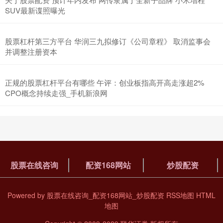
配资软件哪个好 华润三九将召开临时股东会，审议关联交易及多项制
SUV最新谍照曝光
度修订
配资168网站
2026-06-29
股票杠杆第三方平台 华润三九拟修订《公司章程》 取消监事会
中访网数据 华润三九医药股份有限公司(股票代码：000999)于2025
并调整注册资本
年12月9日发布公告，宣布将于2025年12月
什么是股票杠杆交易 轩锋—金银再度进入疯狂时代，原油反弹到位空
正规的股票杠杆平台有哪些 午评：创业板指高开高走涨超2%
不变！
CPO概念持续走强_手机新浪网
股票在线咨询
2026-07-02
金银疯狂不盲从什么是股票杠杆交易，原油短多长空不变！ 圣诞节前
夕，市场变的疯狂起来了，节前的狂欢在我们看来不是什么好事，
股票在线咨询
配资168网站
炒股配资
Powered by
股票在线咨询_配资168网站_炒股配资
RSS地图
HTML
地图