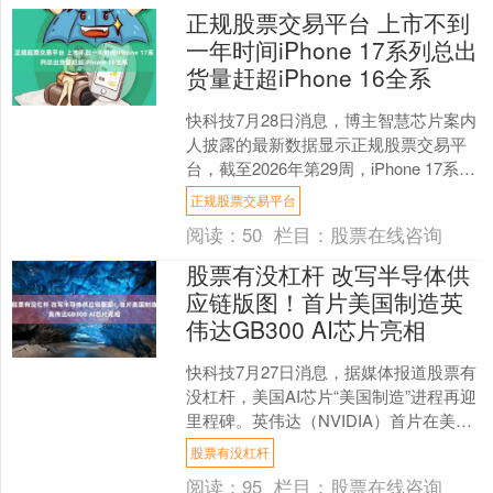
正规股票交易平台 上市不到
一年时间iPhone 17系列总出
货量赶超iPhone 16全系
快科技7月28日消息，博主智慧芯片案内
人披露的最新数据显示正规股票交易平
台，截至2026年第29周，iPhone 17系列
在国内市场的出货量已正式超越iPhon....
正规股票交易平台
阅读：
50
栏目：
股票在线咨询
股票有没杠杆 改写半导体供
应链版图！首片美国制造英
伟达GB300 AI芯片亮相
快科技7月27日消息，据媒体报道股票有
没杠杆，美国AI芯片“美国制造”进程再迎
里程碑。英伟达（NVIDIA）首片在美国
本土生产的GB300 AI芯片正式亮相，
股票有没杠杆
标....
阅读：
95
栏目：
股票在线咨询