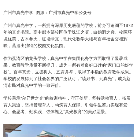
广州市真光中学 图源：广州市真光中学公众号
广州市真光中学，一所拥有深厚历史底蕴的学校，前身可追溯至1872
年的真光书院。高中部本部校区位于珠江之滨，白鹤洞之巅。校园环
境优美，古木参天，红墙绿瓦，现代化教学大楼与百年校舍交相辉
映，营造出独特的校园文化氛围。
作为荔湾区的龙头学校，真光中学在集团化办学方面取得了显著成
果，教育教学质量不断提升，成为一所有着良好口碑的“家门口的好学
校”。百年真光，立德树人，五育并举，取得了丰硕的教育教学成果。
学校的发展得到了社会各界的广泛认可，“读好书，到真光”，成为荔
湾市民对真光中学的一致评价。
学校秉承“尔乃世之光”的校训精神，守正创新，坚持活动育人，拓展
育人渠道，坚持管理育人，构筑育人保障。引领学生努力实现有爱
心、会思考、勤实践、强体魄之“真光教育”的美好愿景。