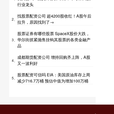
行业龙头
找股票配资公司 超4200股收红！A股午后
2、
拉升，原因找到了→
股票证券有哪些股票 SpaceX股价大跌，
华尔街抓紧抛售挂钩其股票的各类金融产
3、
品
成都期货配资公司 增持回购齐上阵，A股
4、
又一波利好
股票配资可信吗 EIA：美国原油库存上周
5、
减少716.7万桶 预估中值为增加100万桶