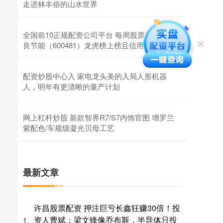
走进林丰俗的山水世界
全国前10正规配资公司平台 每周股票复盘：双
良节能（600481）龙虎榜上榜且信用等级下调
配资炒股中心入 家电龙头美的入局人形机器
人，明年有更清晰的量产计划
网上杠杆炒股 新款智界R7/S7内饰官图 增罗兰
紫配色/车规级凝光贝母工艺
最新文章
许昌股票配资 押注巨亏长鑫狂赚30倍！投
资人曹斌：梁文锋像乔布斯，半导体只投
1、