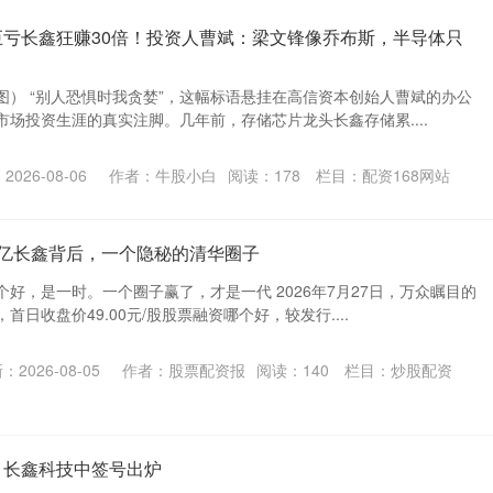
巨亏长鑫狂赚30倍！投资人曹斌：梁文锋像乔布斯，半导体只
图） “别人恐惧时我贪婪”，这幅标语悬挂在高信资本创始人曹斌的办公
场投资生涯的真实注脚。几年前，存储芯片龙头长鑫存储累....
026-08-06
作者：牛股小白
阅读：
178
栏目：
配资168网站
万亿长鑫背后，一个隐秘的清华圈子
好，是一时。一个圈子赢了，才是一代 2026年7月27日，万众瞩目的
日收盘价49.00元/股股票融资哪个好，较发行....
：2026-08-05
作者：股票配资报
阅读：
140
栏目：
炒股配资
 长鑫科技中签号出炉