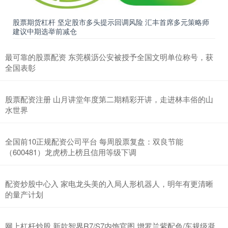
股票期货杠杆 坚定股市多头提示回调风险 汇丰首席多元策略师
建议中期选举前减仓
最可靠的股票配资 东莞横沥公安被授予全国文明单位称号，获
全国表彰
股票配资注册 山月讲堂年度第二期精彩开讲，走进林丰俗的山
水世界
全国前10正规配资公司平台 每周股票复盘：双良节能
（600481）龙虎榜上榜且信用等级下调
配资炒股中心入 家电龙头美的入局人形机器人，明年有更清晰
的量产计划
网上杠杆炒股 新款智界R7/S7内饰官图 增罗兰紫配色/车规级凝