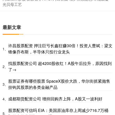
光贝母工艺
最新文章
许昌股票配资 押注巨亏长鑫狂赚30倍！投资人曹斌：梁文
1、
锋像乔布斯，半导体只投行业龙头
找股票配资公司 超4200股收红！A股午后拉升，原因找到
2、
了→
股票证券有哪些股票 SpaceX股价大跌，华尔街抓紧抛售
3、
挂钩其股票的各类金融产品
成都期货配资公司 增持回购齐上阵，A股又一波利好
4、
股票配资可信吗 EIA：美国原油库存上周减少716.7万桶
5、