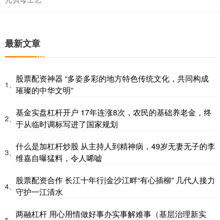
最新文章
股票配资神器 “多姿多彩的地方特色传统文化，共同构成
1、
璀璨的中华文明”
基金实盘杠杆开户 17年连涨8次，农民的基础养老金，终
2、
于从临时调标写进了国家规划
什么是加杠杆炒股 从主持人到精神病，49岁无妻无子的李
3、
维嘉自曝猛料，令人唏嘘
股票配资合作 长江十年行|金沙江畔“有心插柳” 几代人接力
4、
守护一江清水
两融杠杆 用心用情做好事办实事解难事（基层治理新实
5、