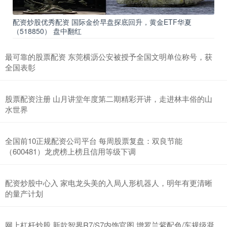
配资炒股优秀配资 国际金价早盘探底回升，黄金ETF华夏
（518850） 盘中翻红
最可靠的股票配资 东莞横沥公安被授予全国文明单位称号，获
全国表彰
股票配资注册 山月讲堂年度第二期精彩开讲，走进林丰俗的山
水世界
全国前10正规配资公司平台 每周股票复盘：双良节能
（600481）龙虎榜上榜且信用等级下调
配资炒股中心入 家电龙头美的入局人形机器人，明年有更清晰
的量产计划
网上杠杆炒股 新款智界R7/S7内饰官图 增罗兰紫配色/车规级凝