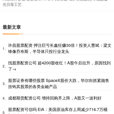
光贝母工艺
最新文章
许昌股票配资 押注巨亏长鑫狂赚30倍！投资人曹斌：梁文
1、
锋像乔布斯，半导体只投行业龙头
找股票配资公司 超4200股收红！A股午后拉升，原因找到
2、
了→
股票证券有哪些股票 SpaceX股价大跌，华尔街抓紧抛售
3、
挂钩其股票的各类金融产品
成都期货配资公司 增持回购齐上阵，A股又一波利好
4、
股票配资可信吗 EIA：美国原油库存上周减少716.7万桶
5、