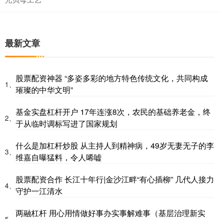
最新文章
股票配资神器 “多姿多彩的地方特色传统文化，共同构成
1、
璀璨的中华文明”
基金实盘杠杆开户 17年连涨8次，农民的基础养老金，终
2、
于从临时调标写进了国家规划
什么是加杠杆炒股 从主持人到精神病，49岁无妻无子的李
3、
维嘉自曝猛料，令人唏嘘
股票配资合作 长江十年行|金沙江畔“有心插柳” 几代人接力
4、
守护一江清水
两融杠杆 用心用情做好事办实事解难事（基层治理新实
5、