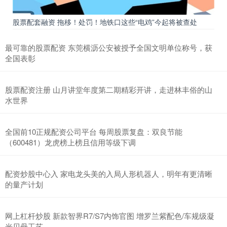
股票配套融资 拖移！处罚！地铁口这些“电鸡”今起将被查处
最可靠的股票配资 东莞横沥公安被授予全国文明单位称号，获
全国表彰
股票配资注册 山月讲堂年度第二期精彩开讲，走进林丰俗的山
水世界
全国前10正规配资公司平台 每周股票复盘：双良节能
（600481）龙虎榜上榜且信用等级下调
配资炒股中心入 家电龙头美的入局人形机器人，明年有更清晰
的量产计划
网上杠杆炒股 新款智界R7/S7内饰官图 增罗兰紫配色/车规级凝
光贝母工艺