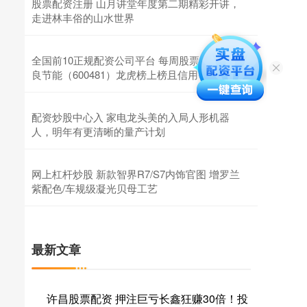
股票配资注册 山月讲堂年度第二期精彩开讲，
走进林丰俗的山水世界
全国前10正规配资公司平台 每周股票复盘：双
良节能（600481）龙虎榜上榜且信用等级下调
配资炒股中心入 家电龙头美的入局人形机器
人，明年有更清晰的量产计划
网上杠杆炒股 新款智界R7/S7内饰官图 增罗兰
紫配色/车规级凝光贝母工艺
最新文章
许昌股票配资 押注巨亏长鑫狂赚30倍！投