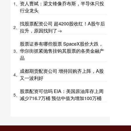
资人曹斌：梁文锋像乔布斯，半导体只投
1、
行业龙头
找股票配资公司 超4200股收红！A股午后
2、
拉升，原因找到了→
股票证券有哪些股票 SpaceX股价大跌，
华尔街抓紧抛售挂钩其股票的各类金融产
3、
品
成都期货配资公司 增持回购齐上阵，A股
4、
又一波利好
股票配资可信吗 EIA：美国原油库存上周
5、
减少716.7万桶 预估中值为增加100万桶