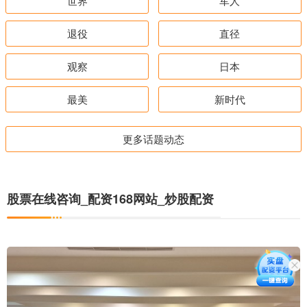
世界
军人
退役
直径
观察
日本
最美
新时代
更多话题动态
股票在线咨询_配资168网站_炒股配资