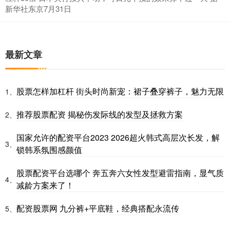
新华社东京7月31日
最新文章
股票怎样加杠杆 街头时尚新宠：裙子叠穿裤子，魅力无限
1、
推荐股票配资 揭秘伤发际线的发型及拯救方案
2、
国家允许的配资平台2023 2026超火韩式高层次长发，解
3、
锁韩系氛围感颜值
股票配资平台选哪个 奔五奔六女性发型避雷指南，显气质
4、
减龄方案来了！
配资股票网 九分裤+平底鞋，经典搭配永流传
5、