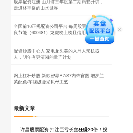
股票配资注册 山月讲堂年度第二期精彩开讲，
走进林丰俗的山水世界
全国前10正规配资公司平台 每周股票复盘：双
良节能（600481）龙虎榜上榜且信用等级下调
配资炒股中心入 家电龙头美的入局人形机器
人，明年有更清晰的量产计划
网上杠杆炒股 新款智界R7/S7内饰官图 增罗兰
紫配色/车规级凝光贝母工艺
最新文章
许昌股票配资 押注巨亏长鑫狂赚30倍！投