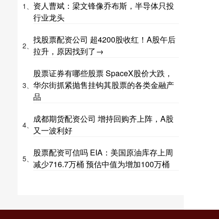
资人曹斌：梁文锋像乔布斯，半导体只投
1、
行业龙头
找股票配资公司 超4200股收红！A股午后
2、
拉升，原因找到了→
股票证券有哪些股票 SpaceX股价大跌，
华尔街抓紧抛售挂钩其股票的各类金融产
3、
品
成都期货配资公司 增持回购齐上阵，A股
4、
又一波利好
股票配资可信吗 EIA：美国原油库存上周
5、
减少716.7万桶 预估中值为增加100万桶