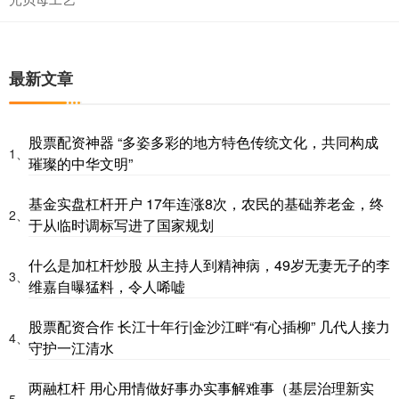
最新文章
股票配资神器 “多姿多彩的地方特色传统文化，共同构成
1、
璀璨的中华文明”
基金实盘杠杆开户 17年连涨8次，农民的基础养老金，终
2、
于从临时调标写进了国家规划
什么是加杠杆炒股 从主持人到精神病，49岁无妻无子的李
3、
维嘉自曝猛料，令人唏嘘
股票配资合作 长江十年行|金沙江畔“有心插柳” 几代人接力
4、
守护一江清水
两融杠杆 用心用情做好事办实事解难事（基层治理新实
5、