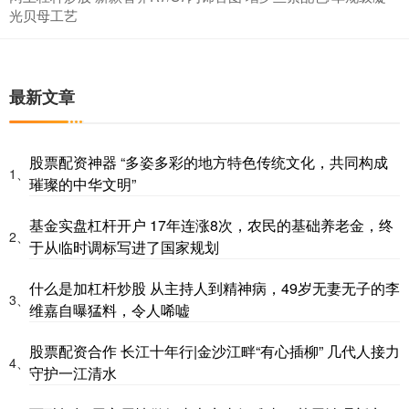
光贝母工艺
最新文章
股票配资神器 “多姿多彩的地方特色传统文化，共同构成
1、
璀璨的中华文明”
基金实盘杠杆开户 17年连涨8次，农民的基础养老金，终
2、
于从临时调标写进了国家规划
什么是加杠杆炒股 从主持人到精神病，49岁无妻无子的李
3、
维嘉自曝猛料，令人唏嘘
股票配资合作 长江十年行|金沙江畔“有心插柳” 几代人接力
4、
守护一江清水