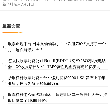
新华社东京7月31日
最新文章
股票正规平台 日本又偷偷动手！上次砸730亿只撑了一个
1、
月，这次能撑几天？
怎么找股票配资公司 Reddit(RDDT.US)FY26Q2财报电话
2、
会：Q2收入增长61% LTM经营性现金流首破10亿美元
炒股杠杆股票配资平台 中胤时尚(300901.SZ)发布上半年
3、
业绩，扭亏为盈至306.69万元
股票杠杆怎么玩 岱勒新材：段志明及其一致行动人合计持
4、
股比例降至29.99999%