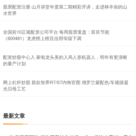
股票配资注册 山月讲堂年度第二期精彩开讲，走进林丰俗的山
水世界
全国前10正规配资公司平台 每周股票复盘：双良节能
（600481）龙虎榜上榜且信用等级下调
配资炒股中心入 家电龙头美的入局人形机器人，明年有更清晰
的量产计划
网上杠杆炒股 新款智界R7/S7内饰官图 增罗兰紫配色/车规级凝
光贝母工艺
最新文章