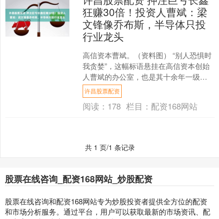
狂赚30倍！投资人曹斌：梁
文锋像乔布斯，半导体只投
行业龙头
高信资本曹斌。（资料图） “别人恐惧时
我贪婪”，这幅标语悬挂在高信资本创始
人曹斌的办公室，也是其十余年一级市
场投资生涯的真实注脚。几年前，存储
许昌股票配资
芯片龙头长鑫存储累....
阅读：
178
栏目：
配资168网站
共 1 页/1 条记录
股票在线咨询_配资168网站_炒股配资
股票在线咨询和配资168网站专为炒股投资者提供全方位的配资
和市场分析服务。通过平台，用户可以获取最新的市场资讯、配