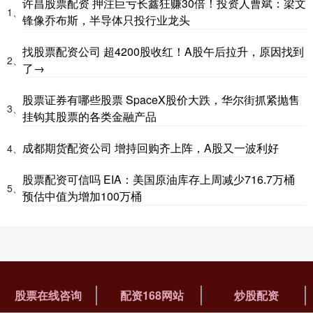
许昌股票配资 押注巨亏长鑫狂赚30倍！投资人曹斌：梁文
1、
锋像乔布斯，半导体只投行业龙头
找股票配资公司 超4200股收红！A股午后拉升，原因找到
2、
了→
股票证券有哪些股票 SpaceX股价大跌，华尔街抓紧抛售
3、
挂钩其股票的各类金融产品
成都期货配资公司 增持回购齐上阵，A股又一波利好
4、
股票配资可信吗 EIA：美国原油库存上周减少716.7万桶
5、
预估中值为增加100万桶
股票在线咨询
配资168网站
炒股配资